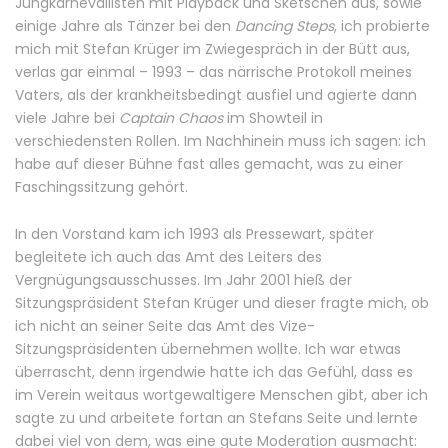
Jungkarnevallisten mit Playback und Sketschen aus, sowie
einige Jahre als Tänzer bei den
Dancing Steps
, ich probierte
mich mit Stefan Krüger im Zwiegespräch in der Bütt aus,
verlas gar einmal – 1993 – das närrische Protokoll meines
Vaters, als der krankheitsbedingt ausfiel und agierte dann
viele Jahre bei
Captain Chaos
im Showteil in
verschiedensten Rollen. Im Nachhinein muss ich sagen: ich
habe auf dieser Bühne fast alles gemacht, was zu einer
Faschingssitzung gehört.
In den Vorstand kam ich 1993 als Pressewart, später
begleitete ich auch das Amt des Leiters des
Vergnügungsausschusses. Im Jahr 2001 hieß der
Sitzungspräsident Stefan Krüger und dieser fragte mich, ob
ich nicht an seiner Seite das Amt des Vize-
Sitzungspräsidenten übernehmen wollte. Ich war etwas
überrascht, denn irgendwie hatte ich das Gefühl, dass es
im Verein weitaus wortgewaltigere Menschen gibt, aber ich
sagte zu und arbeitete fortan an Stefans Seite und lernte
dabei viel von dem, was eine gute Moderation ausmacht: