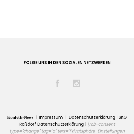
FOLGE UNS IN DEN SOZIALEN NETZWERKEN
|
Impressum
|
Datenschutzerklärung
|
SKG
Konfetti-News
Roßdorf Datenschutzerklärung
|
[rcb-consent
type="change" tag="a" text="Privatsphäre-Einstellungen